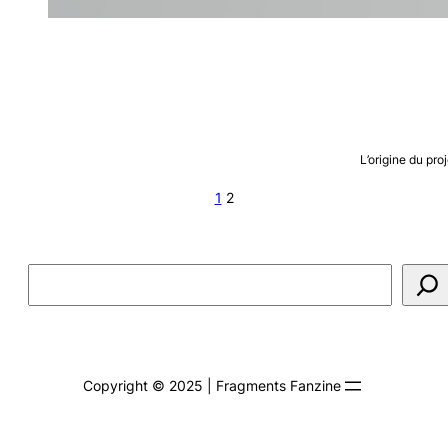
L’origine du pr
1
2
Rechercher
Copyright © 2025 | Fragments Fanzine