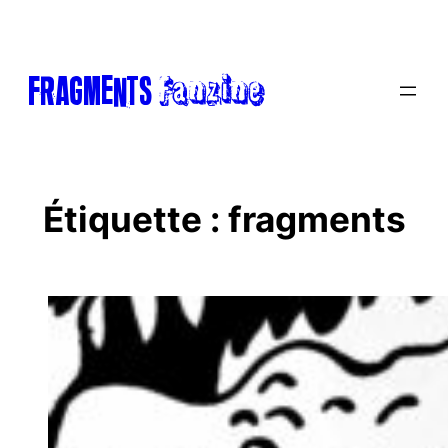
Aller
au
contenu
Fanzine
FRAGments
Étiquette :
fragments