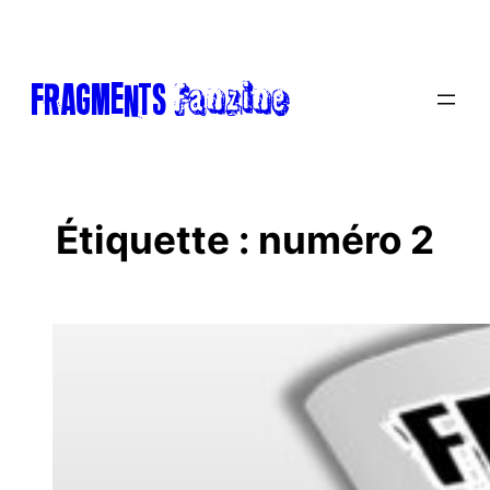
Aller
au
contenu
Fanzine
FRAGments
Étiquette :
numéro 2