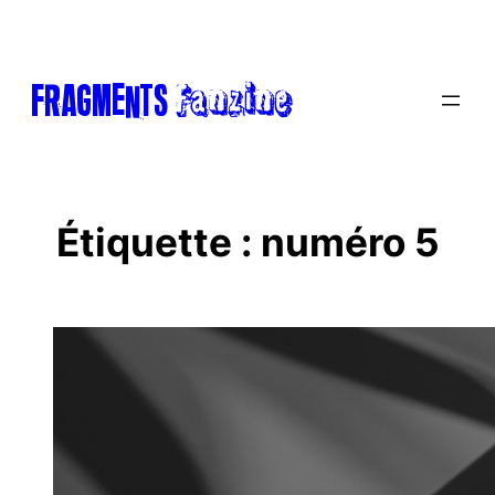
Aller
au
contenu
Fanzine
FRAGments
Étiquette :
numéro 5