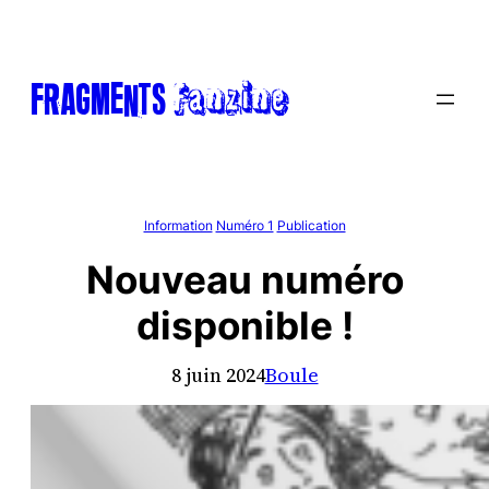
Aller
au
contenu
Fanzine
FRAGments
Information
Numéro 1
Publication
Nouveau numéro
disponible !
8 juin 2024
Boule