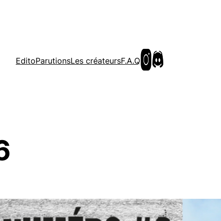
Edito
Parutions
Les créateurs
F.A.Q
6