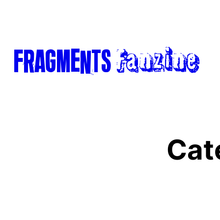
Aller
au
contenu
Fanzine
FRAGments
Cat