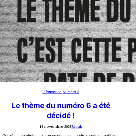
Information
Numéro 6
Le thème du numéro 6 a été
décidé !
16 novembre 2025
Blouk
Oui, c’est une photo, tirez-en ce que vous voudrez, soyez créatif-ves